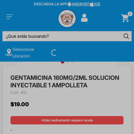
DESCARGA LA APP
ANDROID
|
IOS
0
¿Qué estás buscando?
Seleccionar
ubicación
GENTAMICINA 160MG/2ML SOLUCION
INYECTABLE 1 AMPOLLETA
:
412
$
19
.
00
*Este medicamento requiere receta
-