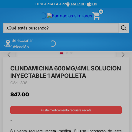
DESCARGA LA APP
ANDROID
|
IOS
0
¿Qué estás buscando?
Seleccionar
ubicación
CLINDAMICINA 600MG/4ML SOLUCION
INYECTABLE 1 AMPOLLETA
:
398
$
47
.
00
*Este medicamento requiere receta
-
Su venta requiere receta médica. El uso incorrecto de este