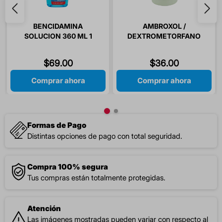
BENCIDAMINA
AMBROXOL /
SOLUCION 360 ML 1
DEXTROMETORFANO
PIEZA
225/225MG ADULTO
JARABE 1 PIEZA
$
69
.
00
$
36
.
00
Comprar ahora
Comprar ahora
Formas de Pago
Distintas opciones de pago con total seguridad.
Compra 100% segura
Tus compras están totalmente protegidas.
Atención
Las imágenes mostradas pueden variar con respecto al