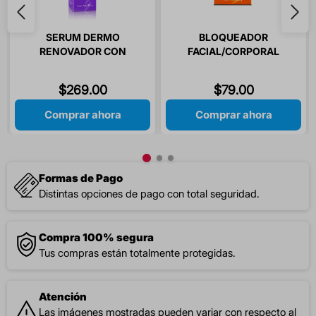
SERUM DERMO
BLOQUEADOR
RENOVADOR CON
FACIAL/CORPORAL
COLAGENO
FPS50+ 60GR ETERNAL
HIDROLIZADO ETERNAL
$
269
.
00
$
79
.
00
SECRET 50GR 1 PIEZA
Comprar ahora
Comprar ahora
Formas de Pago
Distintas opciones de pago con total seguridad.
Compra 100% segura
Tus compras están totalmente protegidas.
Atención
Las imágenes mostradas pueden variar con respecto al