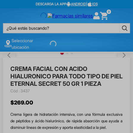
DESCARGA LA APP
ANDROID
|
IOS
0
¿Qué estás buscando?
Seleccionar
ubicación
CREMA FACIAL CON ACIDO
HIALURONICO PARA TODO TIPO DE PIEL
ETERNAL SECRET 50 GR 1 PIEZA
:
3437
$
269
.
00
Crema ligera de hidratación intensiva, con una fórmula exclusiva
de péptidos y ácido hialurónico, de rápida absorción que ayuda a
disminuir líneas de expresión y aporta elasticidad a la piel.