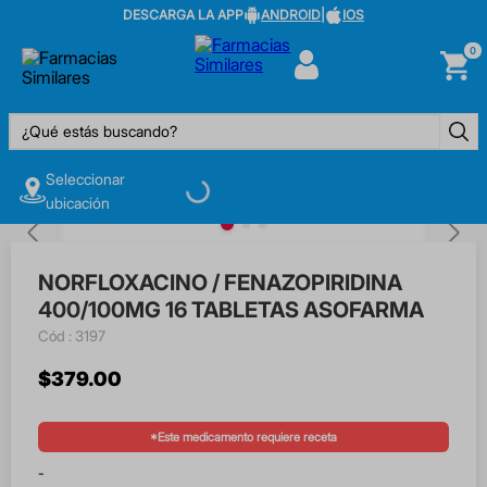
DESCARGA LA APP
ANDROID
|
IOS
0
¿Qué estás buscando?
Seleccionar
ubicación
NORFLOXACINO / FENAZOPIRIDINA
400/100MG 16 TABLETAS ASOFARMA
:
3197
$
379
.
00
*Este medicamento requiere receta
-