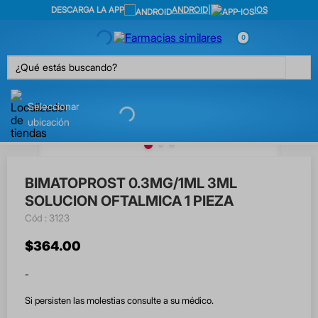
DESCARGA LA APP
ANDROID
|
IOS
0
¿Qué estás buscando?
Seleccionar
ubicación
BIMATOPROST 0.3MG/1ML 3ML
SOLUCION OFTALMICA 1 PIEZA
:
3123
$
364
.
00
-
Si persisten las molestias consulte a su médico.