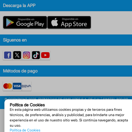
Descarga la APP
Síguenos en
Métodos de pago
© COPYRIGHT 2025. FARMACIAS DE SIMILARES S.A. DE C.V. | SIMITEL 800 911
Política de Cookies
6666
En esta página web utilizamos cookies propias y de terceros para fines
técnicos, de preferencias, análisis y publicidad, para brindarte una mejor
experiencia en el uso de nuestro sitio web. Si continúa navegando, acepta
su uso.
Política de Cookies