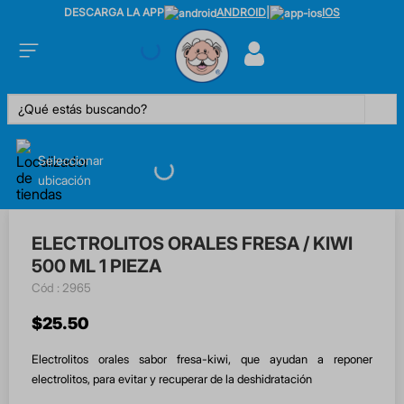
DESCARGA LA APP
ANDROID
|
IOS
¿Qué estás buscando?
Seleccionar
ubicación
ELECTROLITOS ORALES FRESA / KIWI
500 ML 1 PIEZA
:
2965
$
25
.
50
Electrolitos orales sabor fresa-kiwi, que ayudan a reponer
electrolitos, para evitar y recuperar de la deshidratación