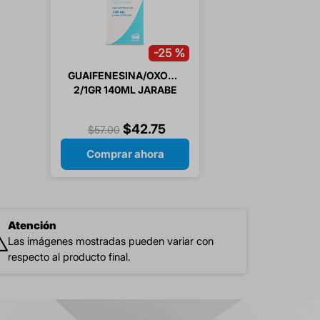
-
25 %
GUAIFENESINA/OXOLAMINA
2/1GR 140ML JARABE
(GENERICO)ADULTO/INFANTIL
$
42
.
75
$
57
.
00
Comprar ahora
Atención
Las imágenes mostradas pueden variar con
respecto al producto final.