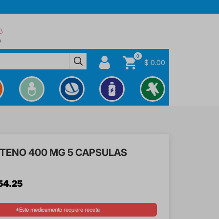
0
$ 0.00
TENO 400 MG 5 CAPSULAS
54
.
25
*Este medicamento requiere receta