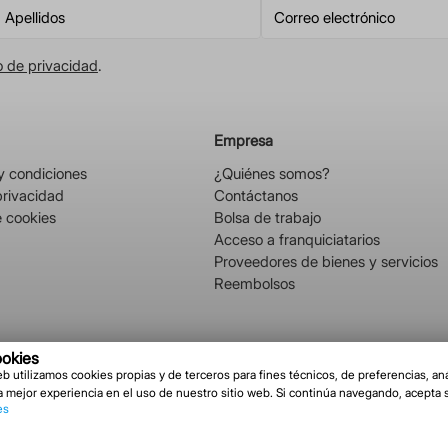
o de privacidad
.
Empresa
y condiciones
¿Quiénes somos?
privacidad
Contáctanos
e cookies
Bolsa de trabajo
Acceso a franquiciatarios
Proveedores de bienes y servicios
Reembolsos
ookies
10, Col. Independencia, C.P.
b utilizamos cookies propias y de terceros para fines técnicos, de preferencias, anál
enito Juárez, CDMX.
a mejor experiencia en el uso de nuestro sitio web. Si continúa navegando, acepta 
es
OPYRIGHT 2025. FARMACIAS DE SIMILARES S.A. DE C.V. | SIMITEL 800 911 