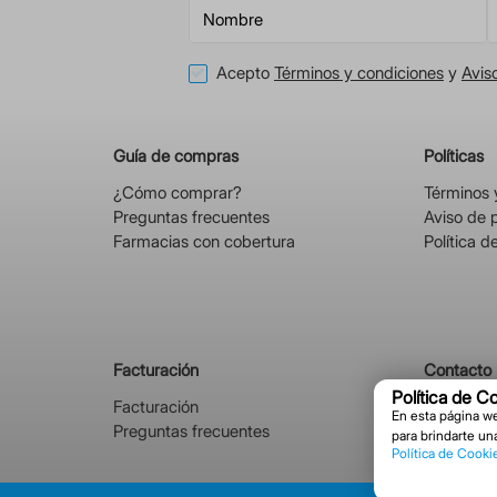
Acepto
Términos y condiciones
y
Avis
Guía de compras
Políticas
¿Cómo comprar?
Términos 
Preguntas frecuentes
Aviso de 
Farmacias con cobertura
Política d
Facturación
Contacto
Política de C
Facturación
Alemania 
En esta página we
Preguntas frecuentes
03630, B
para brindarte un
Política de Cooki
© C