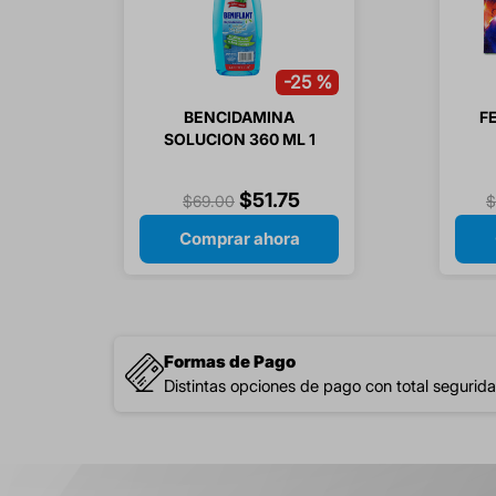
-
25 %
BENCIDAMINA
F
SOLUCION 360 ML 1
PIEZA
$
51
.
75
$
69
.
00
Comprar ahora
Formas de Pago
Distintas opciones de pago con total segurida