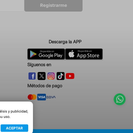
Registrarme
Descarga la APP
Síguenos en
Métodos de pago
isis y publicidad,
su uso.
ACEPTAR
6666