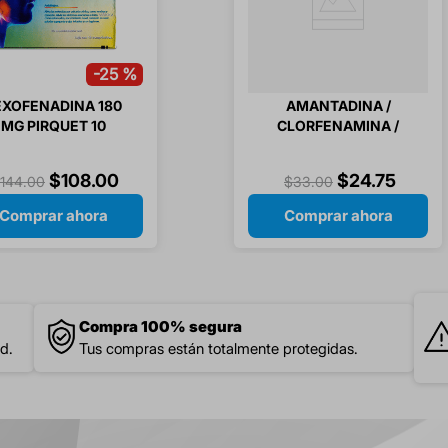
-
25 %
EXOFENADINA 180
AMANTADINA /
MG PIRQUET 10
CLORFENAMINA /
COMPRIMIDOS
PARACETAMOL 24
CAPSULAS
$
108
.
00
$
24
.
75
$
144
.
00
$
33
.
00
Comprar ahora
Comprar ahora
Compra 100% segura
d.
Tus compras están totalmente protegidas.