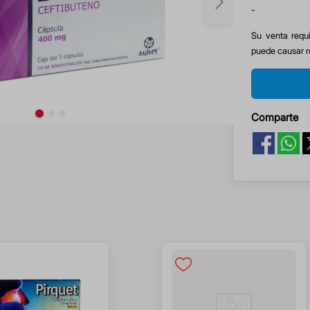
-
Su venta requi
puede causar r
Comparte