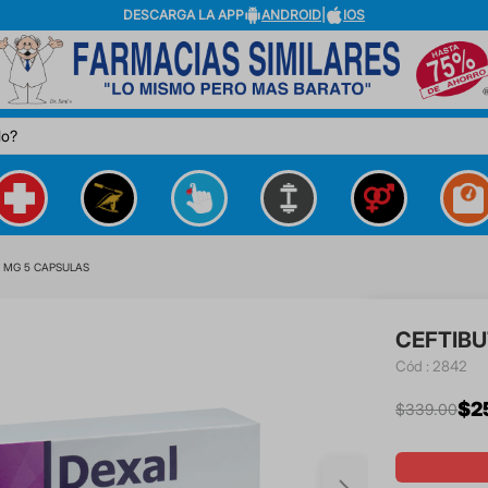
DESCARGA LA APP
ANDROID
|
IOS
do?
 MG 5 CAPSULAS
CEFTIBU
:
2842
$
2
$
339
.
00