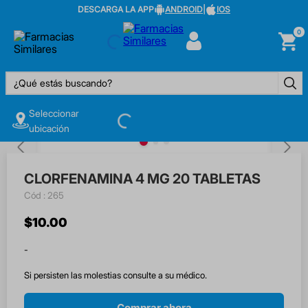
DESCARGA LA APP
ANDROID
|
IOS
0
¿Qué estás buscando?
Seleccionar
ubicación
CLORFENAMINA 4 MG 20 TABLETAS
:
265
$
10
.
00
-
Si persisten las molestias consulte a su médico.
Comprar ahora