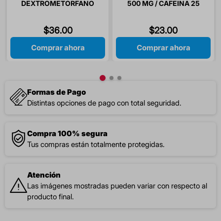
DEXTROMETORFANO
500 MG / CAFEINA 25
225/225MG ADULTO
MG / FENILEFRINA 5 MG /
JARABE 1 PIEZA
CLORFENAMINA 4 MG 10
$
36
.
00
$
23
.
00
TABLETAS
Comprar ahora
Comprar ahora
Formas de Pago
Distintas opciones de pago con total seguridad.
Compra 100% segura
Tus compras están totalmente protegidas.
Atención
Las imágenes mostradas pueden variar con respecto al
producto final.