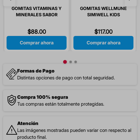
GOMITAS VITAMINAS Y
GOMITAS WELLMUNE
MINERALES SABOR
SIMIWELL KIDS
LIMON / NARANJA / PIÑA
SABORES NARANJA /
/ SIMIGOMITAS 60
LIMON / PIÑA / FRESA 60
$
88
.
00
$
117
.
00
GOMITAS
GOMITAS
Comprar ahora
Comprar ahora
Formas de Pago
Distintas opciones de pago con total seguridad.
Compra 100% segura
Tus compras están totalmente protegidas.
Atención
Las imágenes mostradas pueden variar con respecto al
producto final.