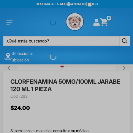
DESCARGA LA APP
ANDROID
|
IOS
0
¿Qué estás buscando?
Seleccionar
ubicación
CLORFENAMINA 50MG/100ML JARABE
120 ML 1 PIEZA
:
289
$
24
.
00
-
Si persisten las molestias consulte a su médico.