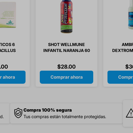
TICOS 6
SHOT WELLMUNE
AMBR
ACILLUS
INFANTIL NARANJA 60
DEXTROM
POLVO 6
ML 1 PIEZA
150/113
RES
INFANT
.
00
$
28
.
00
$
3
r ahora
Comprar ahora
Compra
Compra 100% segura
d.
Tus compras están totalmente protegidas.