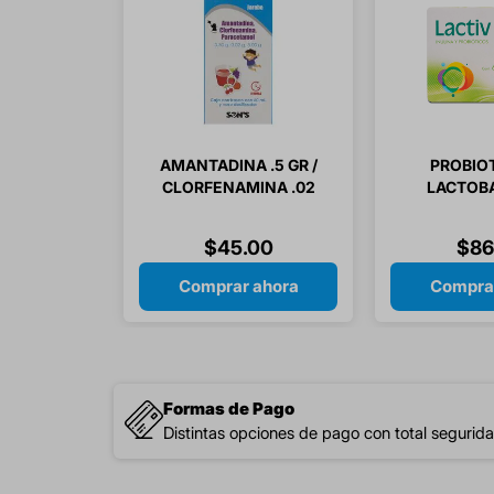
AMANTADINA .5 GR /
PROBIO
CLORFENAMINA .02
LACTOB
GR/ PARACETAMOL 3
SOBRES 
GR SOLUCION
SOB
$
45
.
00
$
86
INFANTIL 60 ML 1
PIEZA
Comprar ahora
Compra
Formas de Pago
Distintas opciones de pago con total segurida