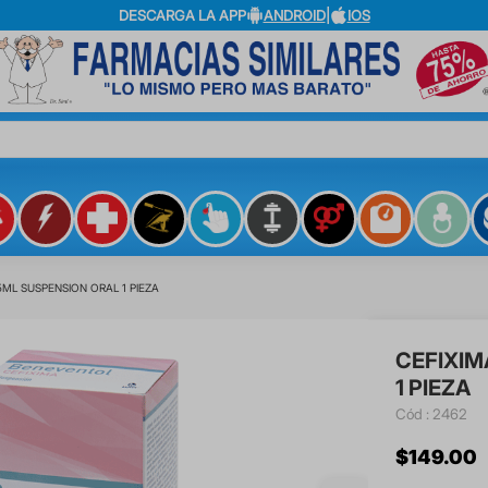
DESCARGA LA APP
ANDROID
|
IOS
?
5ML SUSPENSION ORAL 1 PIEZA
CEFIXIM
1 PIEZA
:
2462
$
149
.
00