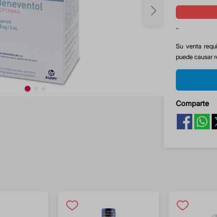
-
Su venta requi
puede causar r
Comparte