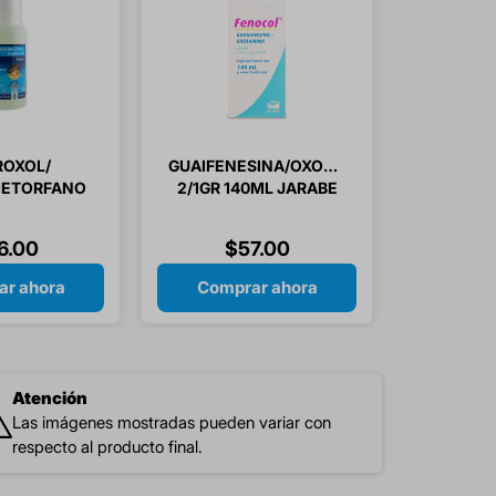
OXOL/
GUAIFENESINA/OXOLAMINA
ETORFANO
2/1GR 140ML JARABE
MG JARABE
(GENERICO)ADULTO/INFANTIL
IL 120ML
6
.
00
$
57
.
00
r ahora
Comprar ahora
Atención
Las imágenes mostradas pueden variar con
respecto al producto final.