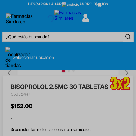
DESCARGA LA APP
ANDROID
|
IOS
¿Qué estás buscando?
Seleccionar ubicación
BISOPROLOL 2.5MG 30 TABLETAS
:
2447
$
152
.
00
-
Si persisten las molestias consulte a su médico.