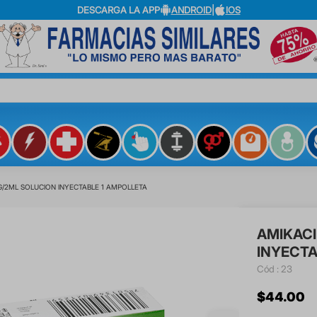
DESCARGA LA APP
ANDROID
|
IOS
?
/2ML SOLUCION INYECTABLE 1 AMPOLLETA
AMIKAC
INYECTA
:
23
$
44
.
00