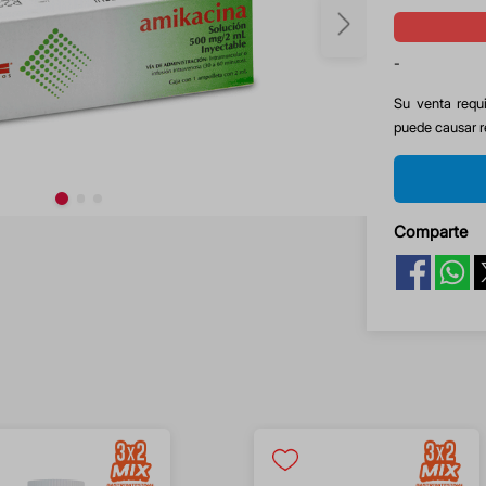
-
Su venta requi
puede causar r
Comparte