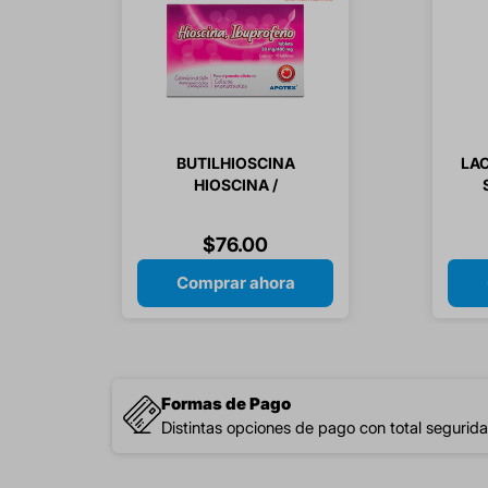
BUTILHIOSCINA
LA
HIOSCINA /
IBUPROFENO 20/400
MG 10 TABLETAS
$
76
.
00
Comprar ahora
Formas de Pago
Distintas opciones de pago con total segurida