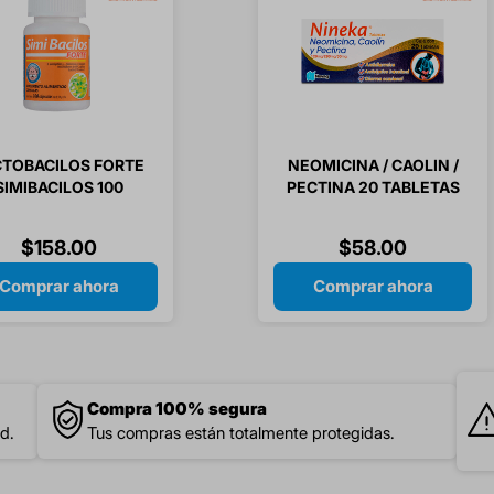
CTOBACILOS FORTE
NEOMICINA / CAOLIN /
SIMIBACILOS 100
PECTINA 20 TABLETAS
CAPSULAS
$
158
.
00
$
58
.
00
Comprar ahora
Comprar ahora
Compra 100% segura
d.
Tus compras están totalmente protegidas.