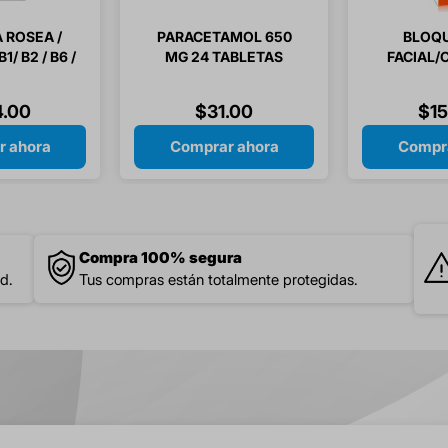
 ROSEA /
PARACETAMOL 650
BLOQ
/ B2 / B6 /
MG 24 TABLETAS
FACIAL/
 FOLICO 30
FPS50
ULAS
ETE
4
.
00
$
31
.
00
$
1
r ahora
Comprar ahora
Compra
Compra 100% segura
d.
Tus compras están totalmente protegidas.