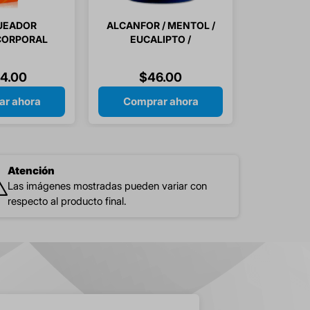
UEADOR
ALCANFOR / MENTOL /
CORPORAL
EUCALIPTO /
+125GR
TREMENTINA /
RNAL
SALICILATO DE
54
.
00
$
46
.
00
METILO UNGÜENTO 1
PIEZA
r ahora
Comprar ahora
Atención
Las imágenes mostradas pueden variar con
respecto al producto final.