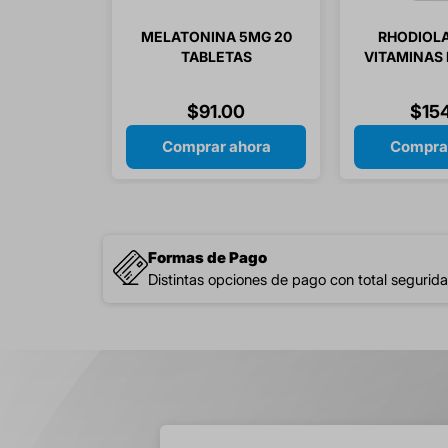
MELATONINA 5MG 20
RHODIOLA
TABLETAS
VITAMINAS B1
SUBLINGUALES
B12 / ACIDO
CAPS
$
91
.
00
$
15
Comprar ahora
Compra
Formas de Pago
Distintas opciones de pago con total segurida