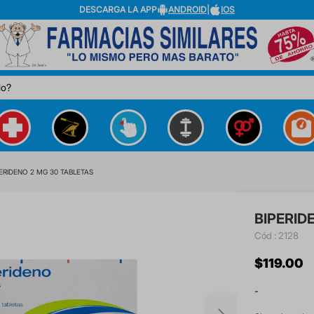
DESCARGA LA APP
ANDROID
|
IOS
do?
PERIDENO 2 MG 30 TABLETAS
BIPERID
:
2128
$
119
.
00
-