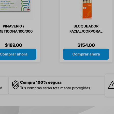
PINAVERIO /
BLOQUEADOR
METICONA 100/300
FACIAL/CORPORAL
MG 16 CAPSULAS
FPS50+125GR
ETERNAL
$
189
.
00
$
154
.
00
Comprar ahora
Comprar ahora
Compra 100% segura
d.
Tus compras están totalmente protegidas.