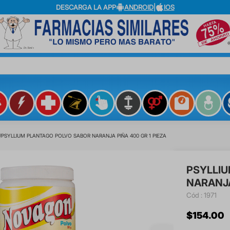
DESCARGA LA APP
ANDROID
|
IOS
?
PSYLLIUM PLANTAGO POLVO SABOR NARANJA PIÑA 400 GR 1 PIEZA
PSYLLIU
NARANJA
:
1971
$
154
.
00