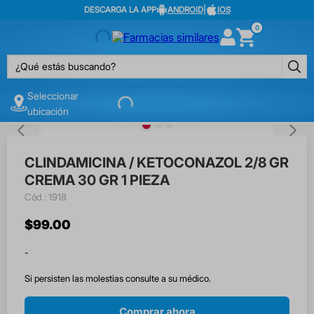
DESCARGA LA APP
ANDROID
|
IOS
0
¿Qué estás buscando?
Seleccionar
ubicación
CLINDAMICINA / KETOCONAZOL 2/8 GR
CREMA 30 GR 1 PIEZA
:
1918
$
99
.
00
-
Si persisten las molestias consulte a su médico.
Comprar ahora