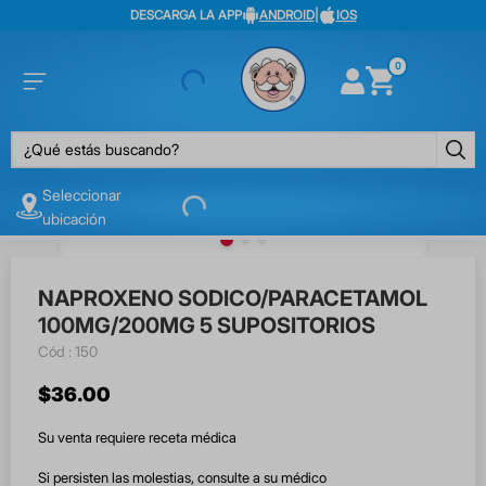
DESCARGA LA APP
ANDROID
|
IOS
0
¿Qué estás buscando?
Seleccionar
ubicación
NAPROXENO SODICO/PARACETAMOL
100MG/200MG 5 SUPOSITORIOS
:
150
$
36
.
00
Su venta requiere receta médica
Si persisten las molestias, consulte a su médico