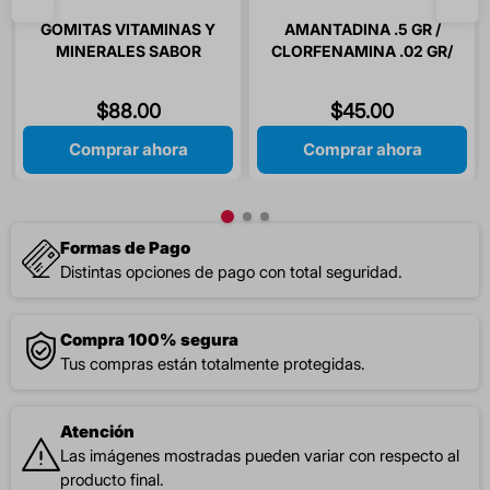
GOMITAS VITAMINAS Y
AMANTADINA .5 GR /
MINERALES SABOR
CLORFENAMINA .02 GR/
LIMON / NARANJA / PIÑA
PARACETAMOL 3 GR
/ SIMIGOMITAS 60
SOLUCION INFANTIL 60
$
88
.
00
$
45
.
00
GOMITAS
ML 1 PIEZA
Comprar ahora
Comprar ahora
Formas de Pago
Distintas opciones de pago con total seguridad.
Compra 100% segura
Tus compras están totalmente protegidas.
Atención
Las imágenes mostradas pueden variar con respecto al
producto final.