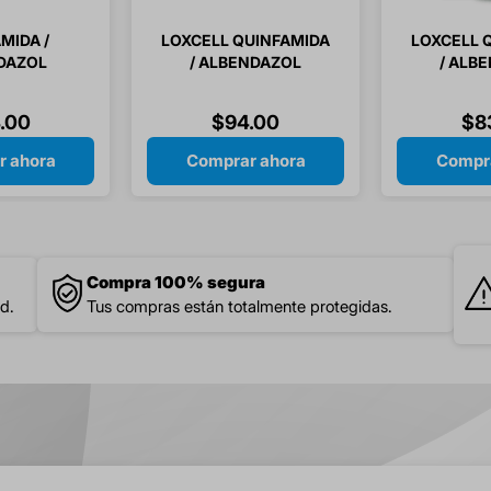
MIDA /
LOXCELL QUINFAMIDA
LOXCELL 
DAZOL
/ ALBENDAZOL
/ ALB
00MG 2
300/400MG 1 TABLETA
200/400
ETAS
SUSPENSI
.
00
$
94
.
00
$
8
r ahora
Comprar ahora
Compra
Compra 100% segura
d.
Tus compras están totalmente protegidas.