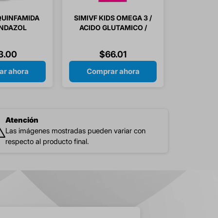
QUINFAMIDA
SIMIVF KIDS OMEGA 3 /
ENDAZOL
ACIDO GLUTAMICO /
MG JUNIOR
JALEA REAL /
ON 1 PIEZA
VITAMINAS JARABE
3
.
00
$
66
.
01
240 ML 1 PIEZA
r ahora
Comprar ahora
Atención
Las imágenes mostradas pueden variar con
respecto al producto final.