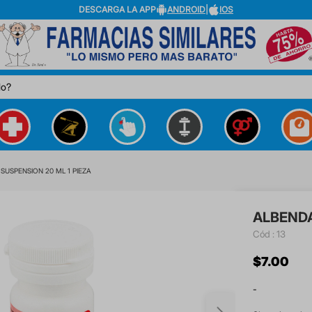
DESCARGA LA APP
ANDROID
|
IOS
do?
SUSPENSION 20 ML 1 PIEZA
ALBENDA
:
13
$
7
.
00
-