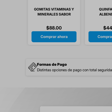
GOMITAS VITAMINAS Y
QUINFA
MINERALES SABOR
ALBEN
LIMON / NARANJA /
150/2
PIÑA / SIMIGOMITAS
TABL
$
88
.
00
$
44
60 GOMITAS
Comprar ahora
Compra
Formas de Pago
Distintas opciones de pago con total segurida