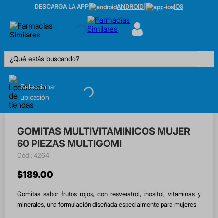
DESCARGA LA APP
ANDROID
|
IOS
¿Qué estás buscando?
Seleccionar
ubicación
GOMITAS MULTIVITAMINICOS MUJER
60 PIEZAS MULTIGOMI
:
4264
$
189
.
00
Gomitas sabor frutos rojos, con resveratrol, inositol, vitaminas y
minerales, una formulación diseñada especialmente para mujeres