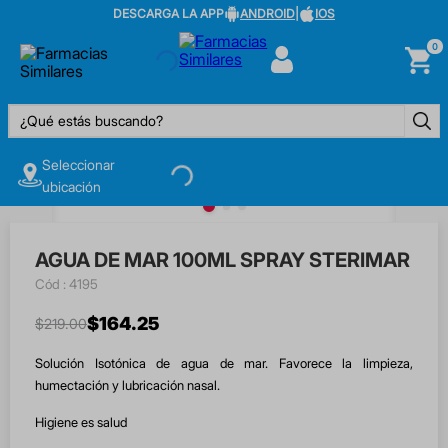
DESCARGA LA APP
ANDROID
|
IOS
0
¿Qué estás buscando?
Seleccionar
ubicación
AGUA DE MAR 100ML SPRAY STERIMAR
:
4195
$
164
.
25
$
219
.
00
Solución Isotónica de agua de mar. Favorece la limpieza,
humectación y lubricación nasal.
Higiene es salud