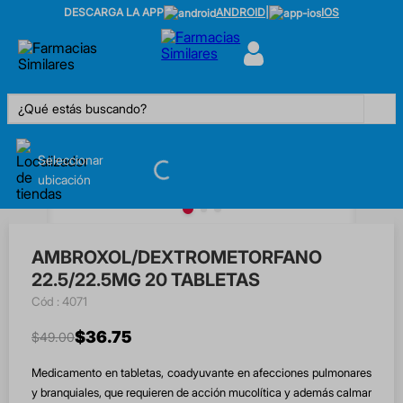
DESCARGA LA APP
ANDROID
|
IOS
¿Qué estás buscando?
Seleccionar
ubicación
AMBROXOL/DEXTROMETORFANO
22.5/22.5MG 20 TABLETAS
:
4071
$
36
.
75
$
49
.
00
Medicamento en tabletas, coadyuvante en afecciones pulmonares
y branquiales, que requieren de acción mucolítica y además calmar