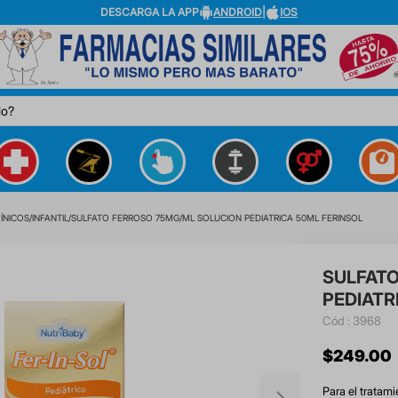
DESCARGA LA APP
ANDROID
|
IOS
do?
ÍNICOS
INFANTIL
SULFATO FERROSO 75MG/ML SOLUCION PEDIATRICA 50ML FERINSOL
SULFATO
PEDIATR
:
3968
$
249
.
00
Para el tratami