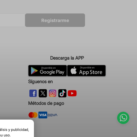
Registrarme
Descarga la APP
Síguenos en
Métodos de pago
isis y publicidad,
su uso.