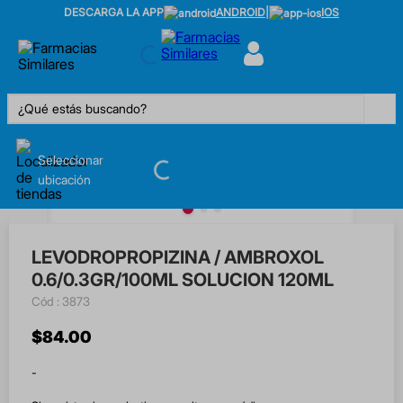
DESCARGA LA APP
ANDROID
|
IOS
¿Qué estás buscando?
Seleccionar
ubicación
LEVODROPROPIZINA / AMBROXOL
0.6/0.3GR/100ML SOLUCION 120ML
:
3873
$
84
.
00
-