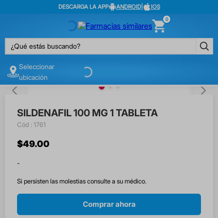
DESCARGA LA APP
ANDROID
|
IOS
0
¿Qué estás buscando?
Seleccionar
ubicación
SILDENAFIL 100 MG 1 TABLETA
:
1761
$
49
.
00
-
Si persisten las molestias consulte a su médico.
Comprar ahora