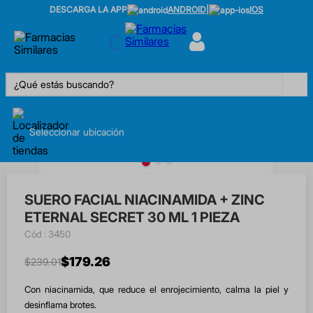
DESCARGA LA APP
ANDROID
|
IOS
¿Qué estás buscando?
Seleccionar ubicación
SUERO FACIAL NIACINAMIDA + ZINC
ETERNAL SECRET 30 ML 1 PIEZA
:
3450
$
179
.
26
$
239
.
01
Con niacinamida, que reduce el enrojecimiento, calma la piel y
desinflama brotes.