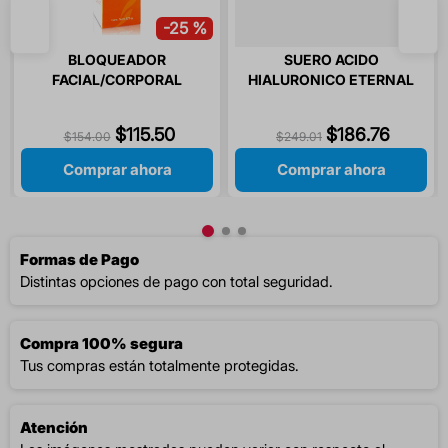
-
25 %
BLOQUEADOR
SUERO ACIDO
FACIAL/CORPORAL
HIALURONICO ETERNAL
FPS50+125GR ETERNAL
SECRET 30 ML 1 PIEZA
$
115
.
50
$
186
.
76
$
154
.
00
$
249
.
01
Comprar ahora
Comprar ahora
Formas de Pago
Distintas opciones de pago con total seguridad.
Compra 100% segura
Tus compras están totalmente protegidas.
Atención