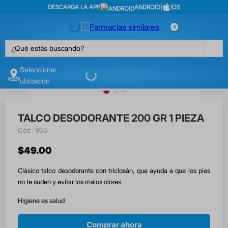
DESCARGA LA APP
ANDROID
|
IOS
0
¿Qué estás buscando?
Seleccionar
ubicación
TALCO DESODORANTE 200 GR 1 PIEZA
:
955
$
49
.
00
Clásico talco desodorante con triclosán, que ayuda a que los pies
no te suden y evitar los malos olores
Higiene es salud
Comprar ahora