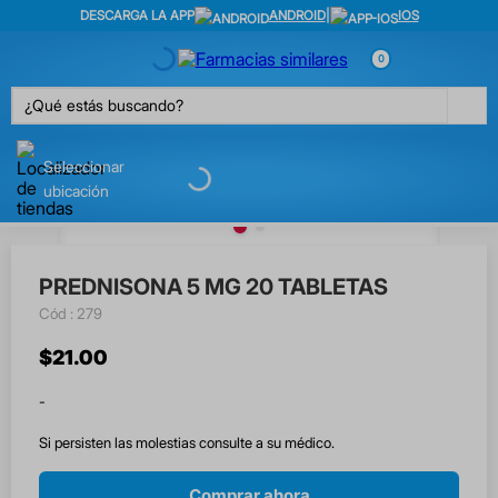
DESCARGA LA APP
ANDROID
|
IOS
0
¿Qué estás buscando?
Seleccionar
ubicación
PREDNISONA 5 MG 20 TABLETAS
:
279
$
21
.
00
-
Si persisten las molestias consulte a su médico.
Comprar ahora