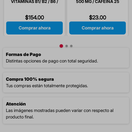
VITAMINAS B1/ B2 / B6 /
500 MG / CAFEINA 25
B12 / ACIDO FOLICO 30
MG / FENILEFRINA 5 MG /
CAPSULAS
CLORFENAMINA 4 MG 10
$
154
.
00
$
23
.
00
TABLETAS
Comprar ahora
Comprar ahora
Formas de Pago
Distintas opciones de pago con total seguridad.
Compra 100% segura
Tus compras están totalmente protegidas.
Atención
Las imágenes mostradas pueden variar con respecto al
producto final.