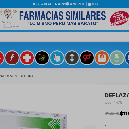
DESCARGA LA APP
ANDROID
|
IOS
?
RT 30 MG 10 TABLETAS
DEFLAZA
:
1479
$
11
$
159
.
00
-