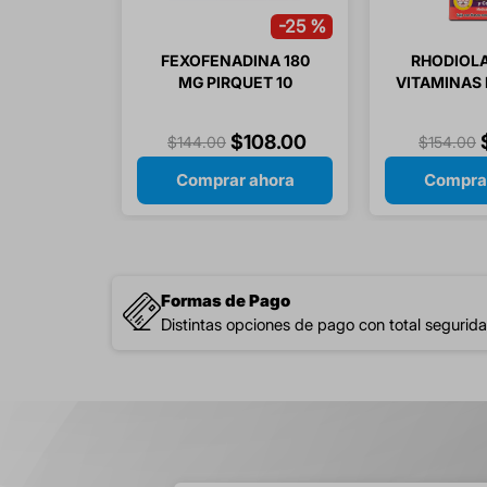
-
25 %
FEXOFENADINA 180
RHODIOLA
MG PIRQUET 10
VITAMINAS B1
COMPRIMIDOS
B12 / ACIDO
CAPS
$
108
.
00
$
144
.
00
$
154
.
00
Comprar ahora
Compra
Formas de Pago
Distintas opciones de pago con total segurida