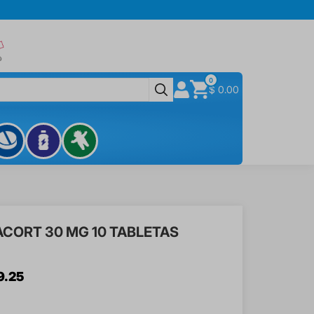
0
$ 0.00
CORT 30 MG 10 TABLETAS
9
.
25