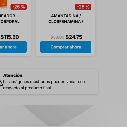
-
25 %
-
25 %
UEADOR
AMANTADINA /
CORPORAL
CLORFENAMINA /
+125GR
PARACETAMOL 24
RNAL
CAPSULAS
$
115
.
50
$
24
.
75
$
33
.
00
r ahora
Comprar ahora
Atención
Las imágenes mostradas pueden variar con
respecto al producto final.