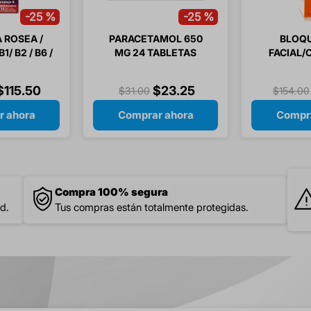
-
25 %
-
25 %
 ROSEA /
PARACETAMOL 650
BLOQ
/ B2 / B6 /
MG 24 TABLETAS
FACIAL/
 FOLICO 30
FPS50
ULAS
ETE
$
115
.
50
$
23
.
25
$
31
.
00
$
154
.
00
r ahora
Comprar ahora
Compra
Compra 100% segura
d.
Tus compras están totalmente protegidas.