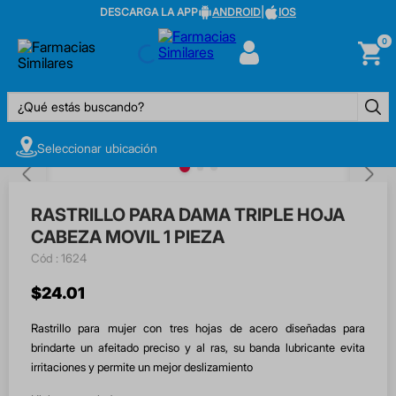
DESCARGA LA APP
ANDROID
|
IOS
0
¿Qué estás buscando?
Seleccionar ubicación
RASTRILLO PARA DAMA TRIPLE HOJA
CABEZA MOVIL 1 PIEZA
:
1624
$
24
.
01
Rastrillo para mujer con tres hojas de acero diseñadas para
brindarte un afeitado preciso y al ras, su banda lubricante evita
irritaciones y permite un mejor deslizamiento