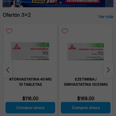
Ofertón 3x2
Ver más
ATORVASTATINA 40 MG
EZETIMIBA /
10 TABLETAS
SIMVASTATINA 10/20MG
14 COMPRIMIDOS
$
116
.
00
$
169
.
00
Comprar ahora
Comprar ahora