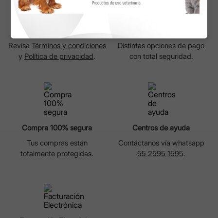
Cambios y devoluciones
Formas de Pago
Revisa
Términos y condiciones
Distintas opciones de pago
y
Política de privacidad
.
con total seguridad.
Compra 100% segura
Centros de ayuda
Tus compras están
Contáctanos vía whatsapp
totalmente protegidas.
55 2595 1595
.