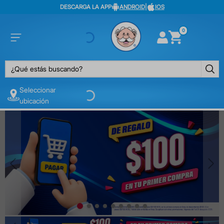
DESCARGA LA APP
ANDROID
|
IOS
0
¿Qué estás buscando?
Seleccionar
ubicación